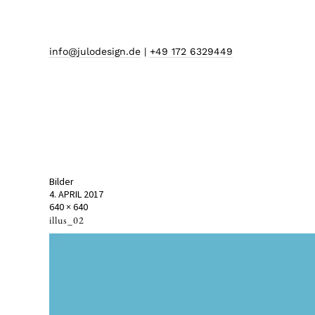
info@julodesign.de
|
+49 172 6329449
Bilder
4. APRIL 2017
640 × 640
illus_02