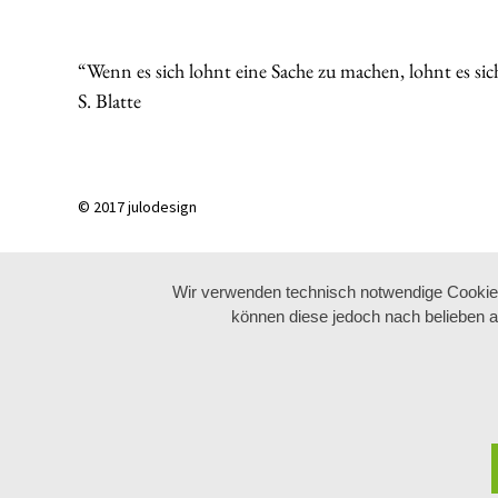
“Wenn es sich lohnt eine Sache zu machen, lohnt es sic
S. Blatte
© 2017 julodesign
Wir verwenden technisch notwendige Cookies 
können diese jedoch nach belieben a