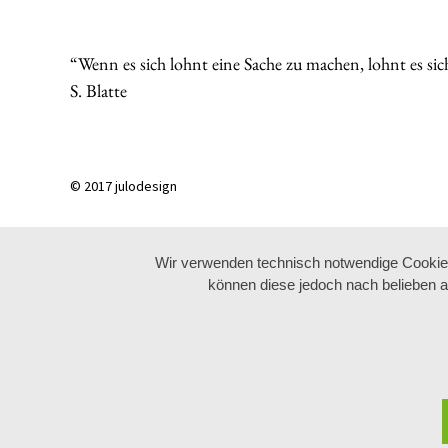
“Wenn es sich lohnt eine Sache zu machen, lohnt es sic
S. Blatte
© 2017 julodesign
Wir verwenden technisch notwendige Cookies 
können diese jedoch nach belieben a