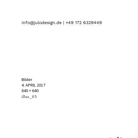
info@julodesign.de
|
+49 172 6329449
Bilder
4. APRIL 2017
640 × 640
illus_03